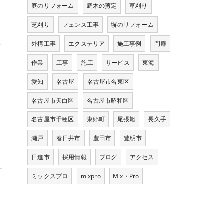
庭のリフォーム
庭木の剪定
草刈り
芝刈り
フェンス工事
塀のリフォーム
体
機
外構工事
エクステリア
施工事例
門扉
作業
工事
施工
サービス
東海
愛知
名古屋
名古屋市名東区
名古屋市天白区
名古屋市昭和区
名古屋市千種区
東郷町
尾張旭
長久手
瀬戸
春日井市
豊田市
豊明市
日進市
採用情報
ブログ
アクセス
ミックスプロ
mixpro
Mix・Pro