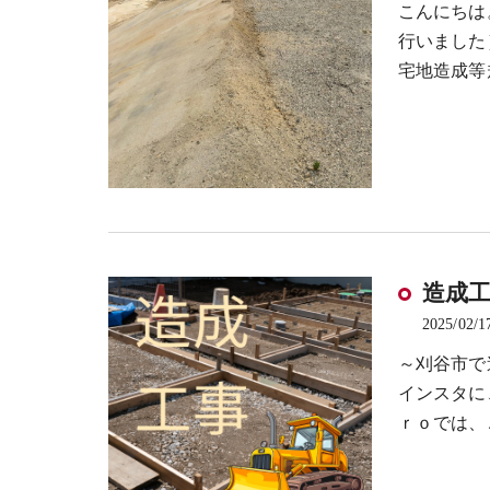
こんにちは
行いました
宅地造成等
造成
2025/02/1
～刈谷市で
インスタに
ｒｏでは、