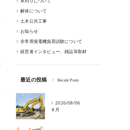
草刈りについて
解体について
土木公共工事
お知らせ
非常用発電機負荷試験について
経営者インタビュー、雑誌等取材
ど
業
最近の投稿
Recent Posts
2026/08/06
８月