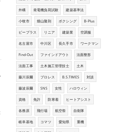
外構
発電機負荷試験
建築基準法
小牧市
畑山隆則
ボクシング
B-Plus
用
ビープラス
リニア
建築業
空調服
。
名古屋市
中川区
長久手市
ワークマン
Find-Out
ファインドアウト
法面整形
法面工事
土木施工管理技士
土木
か
藤川辰爾
プロレス
B.S.TIMES
対談
藤波辰爾
SNS
女性
ハロウィン
資格
免許
防寒着
ヒートアシスト
な
各務原
飛行場
航空祭
自衛隊
最
岐阜基地
コマツ
愛知県
重機