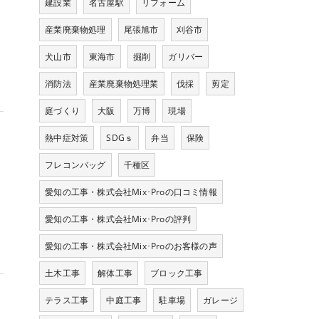
建設業
名古屋駅
リフォーム
産業廃棄物処理
尾張旭市
刈谷市
犬山市
東海市
掘削
ガリバー
消防法
産業廃棄物処理業
伐採
剪定
庭づくり
大阪
万博
現場
熱中症対策
SDGｓ
弁当
保険
て
フレコンバッグ
千種区
愛知の工事・株式会社Mix･Proの口コミ情報
過
愛知の工事・株式会社Mix･Proの評判
愛知の工事・株式会社Mix･Proのお客様の声
土木工事
解体工事
ブロック工事
テラス工事
中庭工事
駐車場
ガレージ