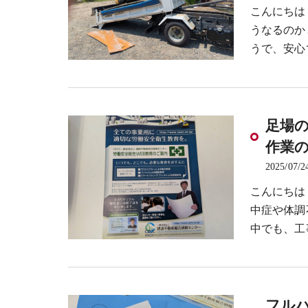
こんにちは
うなるのか
うで、安心
足場
作業
2025/07/2
こんにちは
中症や体調
中でも、工
フル