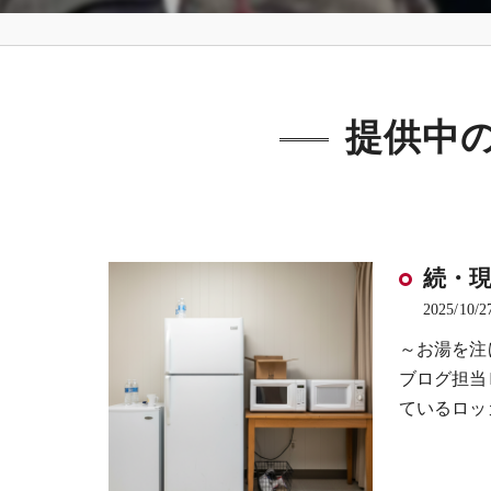
提供中
続・
2025/10/2
～お湯を注
ブログ担当
ているロッ