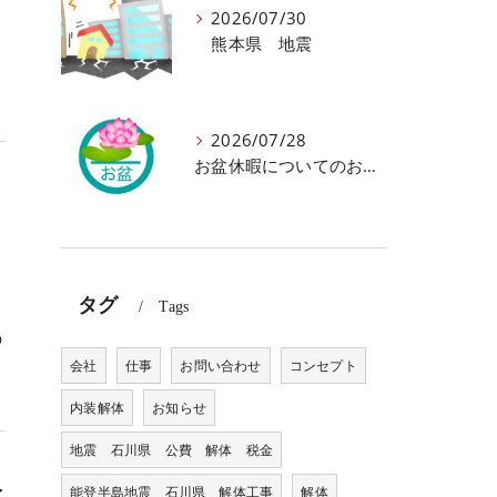
ど
2026/07/30
熊本県 地震
よ
2026/07/28
お盆休暇についてのお知らせです
タグ
熱
Tags
の
会社
仕事
お問い合わせ
コンセプト
内装解体
お知らせ
地震 石川県 公費 解体 税金
全
能登半島地震 石川県 解体工事
解体