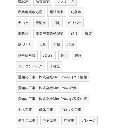
建設業
名古屋駅
リフォーム
産業廃棄物処理
尾張旭市
刈谷市
犬山市
東海市
掘削
ガリバー
消防法
産業廃棄物処理業
伐採
剪定
庭づくり
大阪
万博
現場
熱中症対策
SDGｓ
弁当
保険
フレコンバッグ
千種区
愛知の工事・株式会社Mix･Proの口コミ情報
愛知の工事・株式会社Mix･Proの評判
愛知の工事・株式会社Mix･Proのお客様の声
土木工事
解体工事
ブロック工事
テラス工事
中庭工事
駐車場
ガレージ