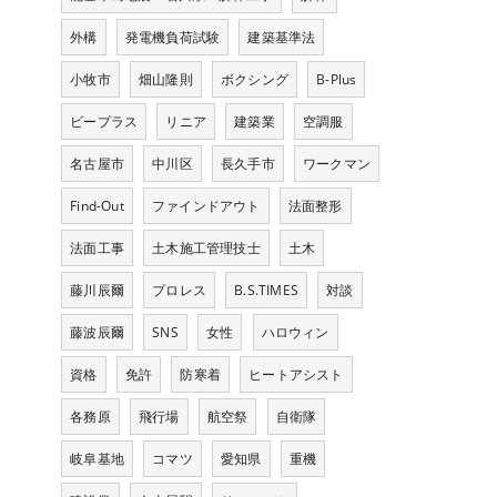
外構
発電機負荷試験
建築基準法
小牧市
畑山隆則
ボクシング
B-Plus
ビープラス
リニア
建築業
空調服
名古屋市
中川区
長久手市
ワークマン
Find-Out
ファインドアウト
法面整形
法面工事
土木施工管理技士
土木
藤川辰爾
プロレス
B.S.TIMES
対談
藤波辰爾
SNS
女性
ハロウィン
資格
免許
防寒着
ヒートアシスト
各務原
飛行場
航空祭
自衛隊
岐阜基地
コマツ
愛知県
重機