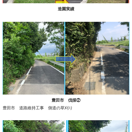
造園実績
豊田市 伐採②
豊田市 道路維持工事 側道の草刈り