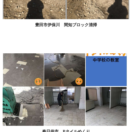
豊田市伊保川 間知ブロック清掃
春日井市 Pタイルめくり