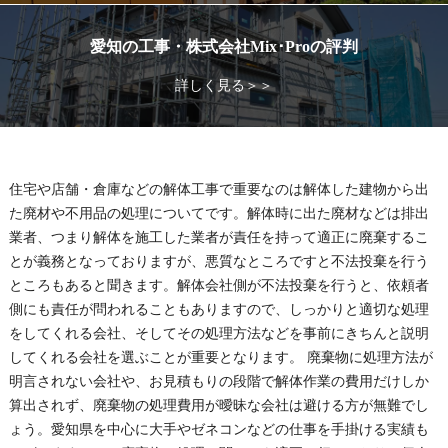
愛知の工事・株式会社Mix･Proの評判
詳しく見る＞＞
住宅や店舗・倉庫などの解体工事で重要なのは解体した建物から出
た廃材や不用品の処理についてです。解体時に出た廃材などは排出
業者、つまり解体を施工した業者が責任を持って適正に廃棄するこ
とが義務となっておりますが、悪質なところですと不法投棄を行う
ところもあると聞きます。解体会社側が不法投棄を行うと、依頼者
側にも責任が問われることもありますので、しっかりと適切な処理
をしてくれる会社、そしてその処理方法などを事前にきちんと説明
してくれる会社を選ぶことが重要となります。 廃棄物に処理方法が
明言されない会社や、お見積もりの段階で解体作業の費用だけしか
算出されず、廃棄物の処理費用が曖昧な会社は避ける方が無難でし
ょう。愛知県を中心に大手やゼネコンなどの仕事を手掛ける実績も