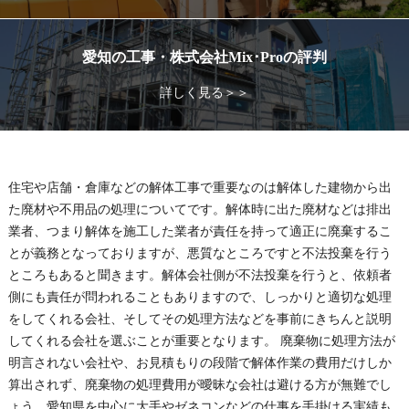
愛知の工事・株式会社Mix･Proの評判
詳しく見る＞＞
住宅や店舗・倉庫などの解体工事で重要なのは解体した建物から出
た廃材や不用品の処理についてです。解体時に出た廃材などは排出
業者、つまり解体を施工した業者が責任を持って適正に廃棄するこ
とが義務となっておりますが、悪質なところですと不法投棄を行う
ところもあると聞きます。解体会社側が不法投棄を行うと、依頼者
側にも責任が問われることもありますので、しっかりと適切な処理
をしてくれる会社、そしてその処理方法などを事前にきちんと説明
してくれる会社を選ぶことが重要となります。 廃棄物に処理方法が
明言されない会社や、お見積もりの段階で解体作業の費用だけしか
算出されず、廃棄物の処理費用が曖昧な会社は避ける方が無難でし
ょう。愛知県を中心に大手やゼネコンなどの仕事を手掛ける実績も