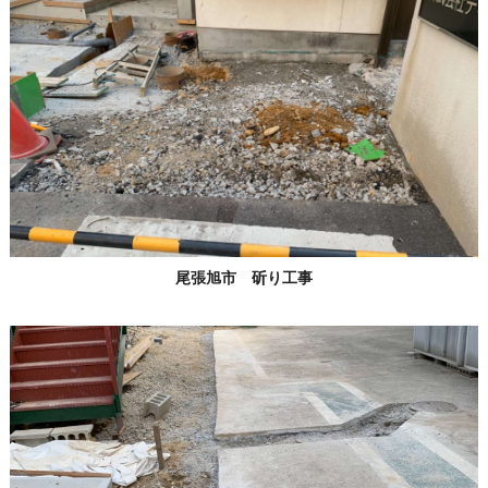
尾張旭市 斫り工事