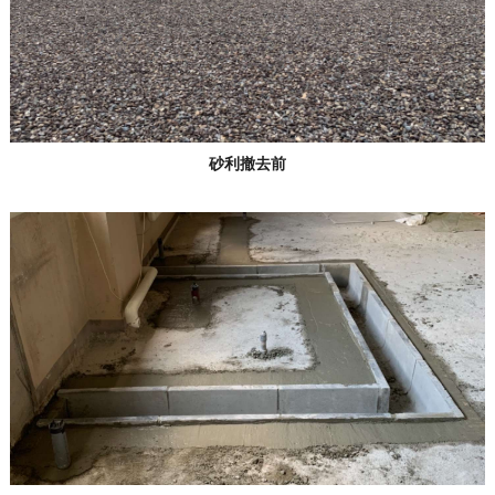
砂利撤去前