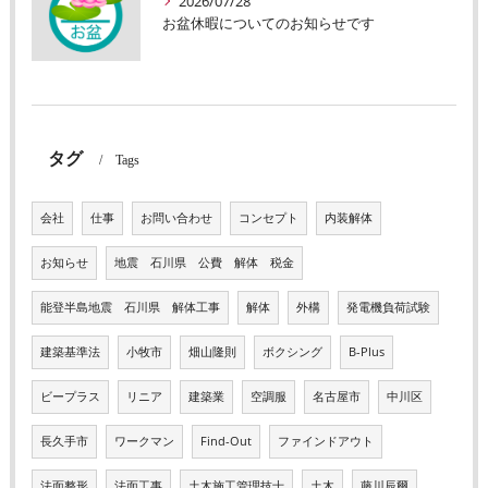
2026/07/28
お盆休暇についてのお知らせです
タグ
Tags
会社
仕事
お問い合わせ
コンセプト
内装解体
お知らせ
地震 石川県 公費 解体 税金
能登半島地震 石川県 解体工事
解体
外構
発電機負荷試験
建築基準法
小牧市
畑山隆則
ボクシング
B-Plus
ビープラス
リニア
建築業
空調服
名古屋市
中川区
長久手市
ワークマン
Find-Out
ファインドアウト
法面整形
法面工事
土木施工管理技士
土木
藤川辰爾